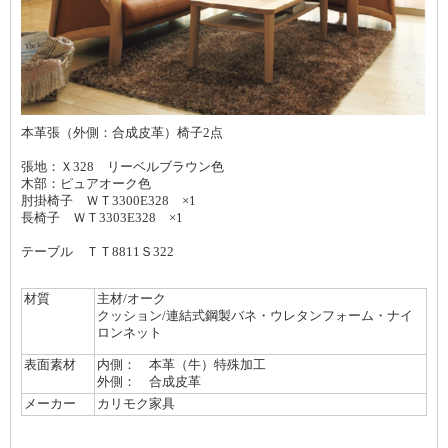
本革張（外側：合成皮革）椅子2点
張地：Ｘ328 リーベルブラウン色
木部：ピュアオーク色
肘掛椅子 ＷＴ3300E328 ×1
長椅子 ＷＴ3303E328 ×1
テーブル ＴＴ8811Ｓ322
材質
主材/オーク
クッション/連結式鋼製バネ・ウレタンフォーム・ナイ
ロンネット
表面素材
内側： 本革（牛）特殊加工
外側： 合成皮革
メーカー
カリモク家具