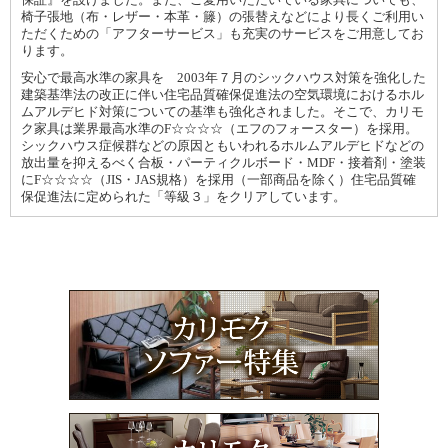
保証』を設けました。また、ご愛用いただいている家具についても、
椅子張地（布・レザー・本革・籐）の張替えなどにより長くご利用い
ただくための「アフターサービス」も充実のサービスをご用意してお
ります。
安心で最高水準の家具を 2003年７月のシックハウス対策を強化した
建築基準法の改正に伴い住宅品質確保促進法の空気環境におけるホル
ムアルデヒド対策についての基準も強化されました。そこで、カリモ
ク家具は業界最高水準のF☆☆☆☆（エフのフォースター）を採用。
シックハウス症候群などの原因ともいわれるホルムアルデヒドなどの
放出量を抑えるべく合板・パーティクルボード・MDF・接着剤・塗装
にF☆☆☆☆（JIS・JAS規格）を採用（一部商品を除く）住宅品質確
保促進法に定められた「等級３」をクリアしています。