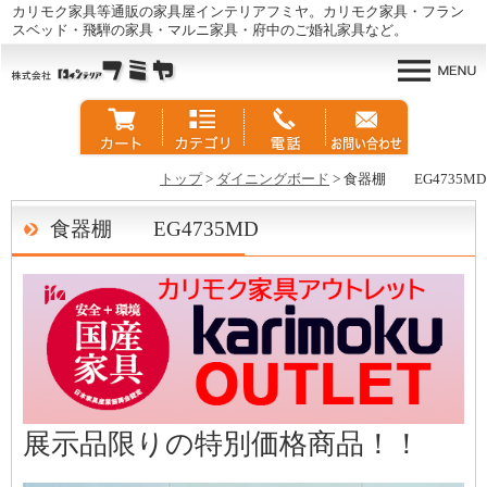
カリモク家具等通販の家具屋インテリアフミヤ。カリモク家具・フラン
スベッド・飛騨の家具・マルニ家具・府中のご婚礼家具など。
トップ
>
ダイニングボード
> 食器棚 EG4735MD
食器棚 EG4735MD
展示品限りの特別価格商品！！