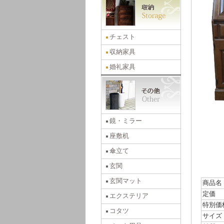
チェスト
収納家具
婚礼家具
鏡・ミラー
座敷机
傘立て
玄関
玄関マット
商品名
定価
エクステリア
特別価
コタツ
サイズ