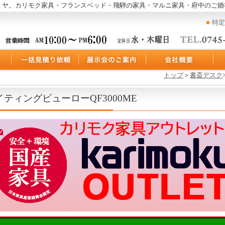
ミヤ。カリモク家具・フランスベッド・飛騨の家具・マルニ家具・府中のご婚
特定
トップ
＞
書斎デスク
イティングビューローQF3000ME