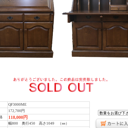
QF3000ME
172,700円
118,000円
格
幅800 奥行450 高さ1049 （㎜）