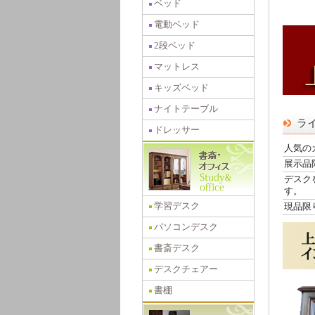
ベッド
電動ベッド
2段ベッド
マットレス
キッズベッド
ナイトテーブル
ラ
ドレッサー
人気の
展示品
デスク
す。
学習デスク
現品限
パソコンデスク
書斎デスク
デスクチェアー
書棚