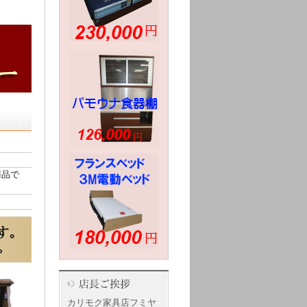
商品で
カリモク家具店フミヤ